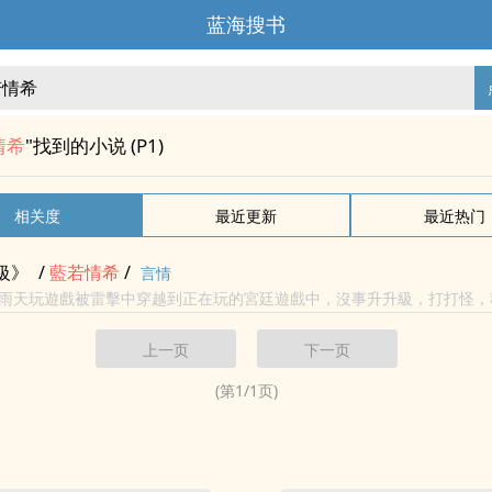
蓝海搜书
情希
"找到的小说 (P1)
相关度
最近更新
最近热门
級》
/
藍若
情希
/
言情
雨天玩遊戲被雷擊中穿越到正在玩的宮廷遊戲中，沒事升升級，打打怪，種
，請自帶避雷<br><br>內容標籤： 強強 遊戲網遊 爽文 升級流
上一页
下一页
(第
1
/
1
页)