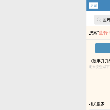
返回
搜索"
藍若
《沒事升升
宅女安瑩紫下
方即將進入雷區
相关搜索