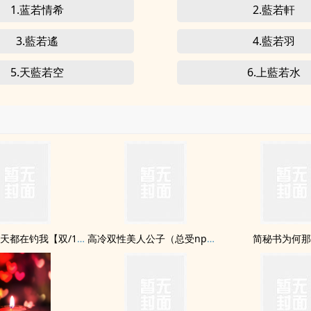
1.蓝若情希
2.藍若軒
3.藍若遙
4.藍若羽
5.天藍若空
6.上藍若水
漂亮老婆每天都在钓我【双/1v1】
高冷双性美人公子（总受np催眠道具各种play）
简秘书为何