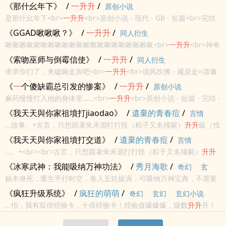
<br>
《那什幺年下》
/
一
升升
/
原创小说
是那什幺年下<br>
一
升升
<br>原创小说 - 现代 - GB - 短篇<br>完结
<br>
《GGAD啾啾啾？》
/
一
升升
/
同人衍生
啾啾啾啾啾啾啾啾啾啾啾啾啾啾啾啾啾啾啾啾啾<br>
一
升升
<br>神奇
动物在哪里 - GGAD 同人衍生 - 小甜饼 - 年下 - 欧美<br>短篇 - 完结 -
《索吻巫师与倒霉信使》
/
一
升升
/
同人衍生
BL - 影视同人<br>
求求你们了，来磕碗走灰吧<br>
一
升升
<br>强风吹拂 - 藏原走×清濑
灰二 同人衍生 - 短篇 - 完结 - BL<br>动漫同人<br>
《
一
个傻缺霸总引发的惨案》
/
一
升升
/
原创小说
麻药慢慢打入他的身体里……<br>
一
升升
<br>原创小说 - 短篇 - 完结 -
BL<br>现代<br>
《我天天與你家祖墳打jiaodao》
/
遺棄的青春痘
/
言情
...故事。+古言，只想跟著朱禾淵打打怪（粽子又名殭屍）
升升
級（找
到佛陀鬼印的破解之法）然後安安靜靜的做個朱家的大小姐（養
《我天天與你家祖墳打交道》
/
遺棄的青春痘
/
言情
女），再找個愛自己的人（朱禾淵說：我就可以。不用找。）生個小
...。+<br><br>古言，只想跟著朱禾淵打打怪（粽子又名殭屍）
升升
崽子快快樂...
級（找到佛陀鬼印的破解之法）然後安安靜靜的做個朱家的大小姐
《冰寒武神：我能吸纳万神功法》
/
秀月海歌
/
奇幻
玄
（養女），再找個愛自己的人（朱禾淵說：我就可以。不用找。）生
杨丰身死，重生平行时空，卷入五轮旋涡，可吸纳万神宝典，不需要
幻
玄幻小说
個...
神灵挑选，蜕变不限级，
升升
升，天地五道轮回第
一
武神！
《疯狂升级系统》
/
疯狂的萌萌
/
奇幻
玄幻
玄幻小说
...怕，我有双倍经验卡，十倍经验卡！经验值爆爆爆，级数
升升
升！
什么天才，什么大家族少爷，什么帝国皇子，再妖孽的天赋，面对这