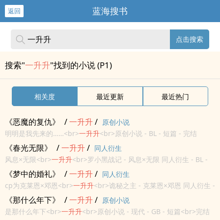
蓝海搜书
返回
点击搜索
搜索"
一升升
"找到的小说 (P1)
相关度
最近更新
最近热门
《恶魔的复仇》
/
一
升升
/
原创小说
明明是我先来的……<br>
一
升升
<br>原创小说 - BL - 短篇 - 完结
<br>OE - 奇幻<br>病娇天使，善良恶魔。有囚禁情节。复仇是主
《春光无限》
/
一
升升
/
同人衍生
题。<br>
风息×无限<br>
一
升升
<br>罗小黑战记 - 风息×无限 同人衍生 - BL -
短篇 - 完结<br>动漫同人<br>
《梦中的婚礼》
/
一
升升
/
同人衍生
cp为克莱恩×邓恩<br>
一
升升
<br>诡秘之主 - 克莱恩×邓恩 同人衍生 -
短篇 - 完结 - BL<br>小说同人<br>
《那什么年下》
/
一
升升
/
原创小说
是那什么年下<br>
一
升升
<br>原创小说 - 现代 - GB - 短篇<br>完结