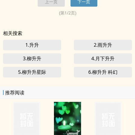
上一页
下一页
疯狂升级，都被远远甩在后面！ “咦，我又升级了？”易天云
一
觉醒
来，...
(第
1
/
2
页)
相关搜索
1.升升
2.雨升升
3.柳升升
4.月下升升
5.柳升升星际
6.柳升升 科幻
推荐阅读