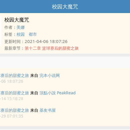
校园大魔咒
校园大魔咒
作者：
美娜
标签：
校园
都市
2021-04-06 18:07:26
更新时间：
最新章节：
第十二章 篮球赛后的甜蜜之旅
球赛后的甜蜜之旅
来自
完本小说网
06 18:07:26
球赛后的甜蜜之旅
来自
頂點小說 PeakRead
14 15:18:28
球赛后的甜蜜之旅
来自
基友书屋
29 07:01:35