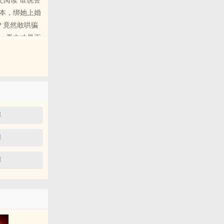
本，绑她上婚
？竟然敢哄骗
，看文才是王
得
得
得