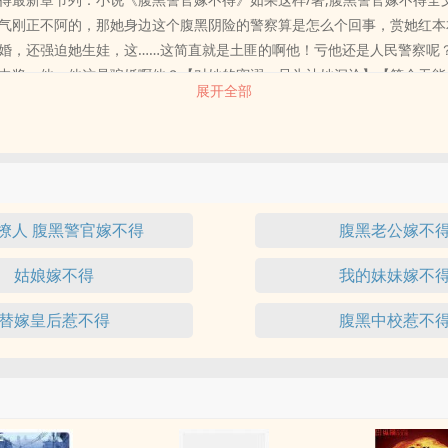
气刚正不阿的，那她身边这个腹黑阴险的警察算是怎么个回事，赏她红本
婚，还强迫她生娃，这……这简直就是土匪的啊他！亏他还是人民警察呢
中奖，他，他这是骗婚啊他？【对她的宠溺，只为让她沉沦】【简介无能
展开全部
撩人 腹黑警官嫁不得
腹黑老公嫁不
姑娘嫁不得
我的妹妹嫁不
替嫁皇后惹不得
腹黑中校惹不