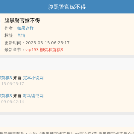
腹黑警官嫁不得
腹黑警官嫁不得
作者：
如果这样
标签：
言情
2023-03-15 06:25:17
更新时间：
最新章节：
vip153 柳絮和萧祺3
絮和萧祺3
来自
完本小说网
15 06:25:17
絮和萧祺3
来自
海马读书网
09 06:42:14
得最新章节列：小说《腹黑警官嫁不得》如果这样/著,腹黑警官嫁不得全