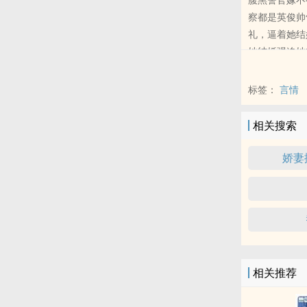
察都是英俊帅
礼，逼着她结
她结婚强迫她
道】
标签：
言情
相关搜索
娇妻
相关推荐