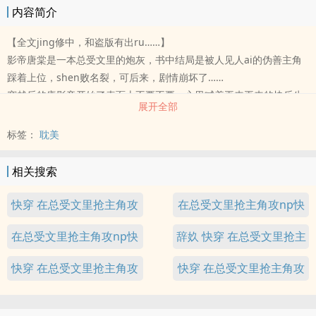
内容简介
【全文jing修中，和盗版有出ru……】
影帝唐棠是一本总受文里的炮灰，书中结局是被人见人ai的伪善主角
踩着上位，shen败名裂，可后来，剧情崩坏了……
穿越后的唐影帝开始了表面上不要不要，心里喊着再来再来的快乐生
展开全部
活。
＃晚九点ri更#
标签：
耽美
走肾走心，攻宠受，全文苏甜He。
【避雷/开篇狗血玛丽苏/伪强迫】
相关搜索
校园文，懵懂学生：1v3（完结）
卖shen文/主角受胆小的残疾弟弟：1v2（你让我站不起来，我就抢你
快穿 在总受文里抢主角攻
在总受文里抢主角攻np快
老攻）完结
np
穿
在总受文里抢主角攻np快
辞奺 快穿 在总受文里抢主
古代文/亡国后的病弱丞相：1v3（如玉公子的阶下囚生活）完结
末世文/大佬们的治愈系禁luan：1v3（以为遇到好人的小可怜，被大
穿 辞奺
角攻np
快穿 在总受文里抢主角攻
快穿 在总受文里抢主角攻
佬们ri夜guan溉）完结
AOB/高岭之花上将：1v3（4A级景区，武力值爆表）完结
np辞奺
np糖辞
娱乐圈/斯文经纪人：1v3（大少爷男团不好带）完