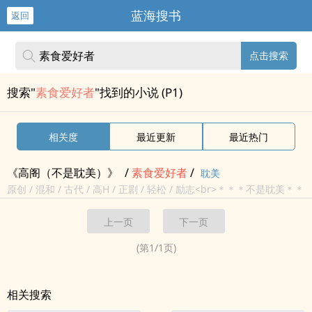
蓝海搜书
返回
点击搜索
搜索"
素食爱好者
"找到的小说 (P1)
相关度
最近更新
最近热门
《高阁（不是耽美）》
/
素食
爱
好者
/
耽美
原创 / 混和 / 古代 / 高H / 正剧 / 轻松 / 励志<br>＊＊＊不是耽美＊＊
＊<br>避雷：女主，GL＋BG，孕期play，多人运动<br>小公主被人
上一页
下一页
艹大肚子困于高阁之上，又被侍...
(第
1
/
1
页)
相关搜索