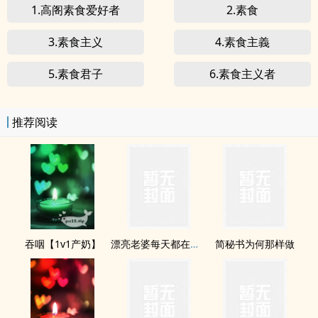
1.高阁素食爱好者
2.素食
3.素食主义
4.素食主義
5.素食君子
6.素食主义者
推荐阅读
吞咽【1v1产奶】
漂亮老婆每天都在钓我【双/1v1】
简秘书为何那样做