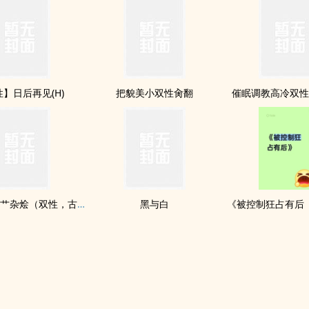
】日后再见(H)
把貌美小双性肏翻
催眠调教高冷双
银荡美人挨艹杂烩（双性，古代现代都有）
黑与白
《被控制狂占有后