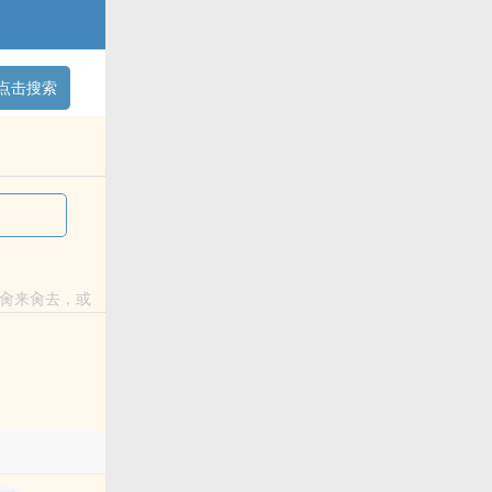
点击搜索
肏来肏去，或
不限于以下元