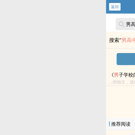
返回
搜索"
男高
《
男
子学校
...间独立，
者被老师肏，
素：强...
推荐阅读