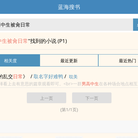
蓝海搜书
中生被肏日常
"找到的小说 (P1)
相关度
最近更新
最近热门
的乱交
日常
》
/
取名字好难鸭
/
耽美
选择看上去有意思的篇章观看即可。<br>一群
男
高
中生
在各种场合地点相互
或者肏老师，或者上学路上被大叔强奸，想到什么写什么。<br>包含但
上一页
下一页
(第
1
/
1
页)