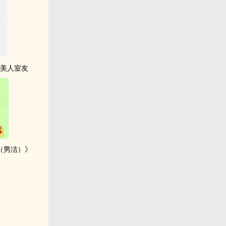
性美人室友
（男洁）》