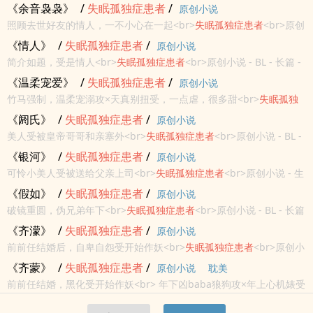
HE - 治愈 - 主受视角<br>中篇 - 完结 - BL - 奇幻<br>龙攻，凤攻，可
《余音袅袅》
/
失眠
孤
独症
患者
/
原创小说
爱受<br>会有点慢热，结局会HE<br>
照顾去世好友的情人，一不小心在一起<br>
失眠
孤
独症
患者
<br>原创
小说 - 完结 - BL - 古代<br>中篇<br>正文be，番外he<br>
《情人》
/
失眠
孤
独症
患者
/
原创小说
简介如题，受是情人<br>
失眠
孤
独症
患者
<br>原创小说 - BL - 长篇 -
完结<br>现代 - HE<br>双性生子，三观不正，受前期给人当情妇
《温柔宠爱》
/
失眠
孤
独症
患者
/
原创小说
<br>攻有婚史<br>受黑历史一大堆<br>雷点较多，谨慎阅读<br>
竹马强制，温柔宠溺攻×天真别扭受，一点虐，很多甜<br>
失眠
孤
独
症
患者
<br>原创小说 - 完结 - BL - 现代<br>中篇<br>本质小甜饼，
《阏氏》
/
失眠
孤
独症
患者
/
原创小说
1V1，HE<br>请不要传播电子文档，谢谢大家<br>
美人受被皇帝哥哥和亲塞外<br>
失眠
孤
独症
患者
<br>原创小说 - BL -
大长篇 - 完结<br>喜剧 - 狗血 - 骨科<br>双性生子产乳，NP，一受多
《银河》
/
失眠
孤
独症
患者
/
原创小说
攻，美人被各种欺负，产neine...
可怜小美人受被送给父亲上司<br>
失眠
孤
独症
患者
<br>原创小说 - 生
子 - 三观不正 - 完结<br>BL - 现代 - 长篇<br>新文《阏氏》连载中
《假如》
/
失眠
孤
独症
患者
/
原创小说
<br>虐妻一时爽，追妻火葬场。<b...
破镜重圆，伪兄弟年下<br>
失眠
孤
独症
患者
<br>原创小说 - BL - 长篇
- 完结<br>受宠攻<br>假如时光可以倒流……<br>直掰弯，恐同直男
《齐濛》
/
失眠
孤
独症
患者
/
原创小说
受<br>破镜重圆，he，1V1<br...
前前任结婚后，自卑自怨受开始作妖<br>
失眠
孤
独症
患者
<br>原创小
说 - BL - 长篇 - 完结<br>现代 - 现实主义 - 年下 - 1v1<br>某天晚上
《齐蒙》
/
失眠
孤
独症
患者
/
原创小说
耽美
我天杀地睡不着，心血来潮翻开...
前前任结婚，黑化受开始作妖<br> 年下凶baba狼狗攻×年上心机婊受
<br> 1V1，HE，第一人称，有nue，有炮灰攻出没