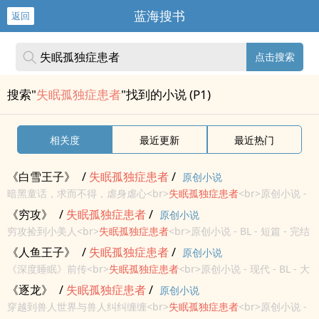
蓝海搜书
返回
点击搜索
搜索"
失眠孤独症患者
"找到的小说 (P1)
相关度
最近更新
最近热门
《白雪王子》
/
失眠
孤
独症
患者
/
原创小说
暗黑童话，求而不得，虐身虐心<br>
失眠
孤
独症
患者
<br>原创小说 -
短篇 - 完结 - BL<br>奇幻<br>三观崩坏，慎入<br>
《穷攻》
/
失眠
孤
独症
患者
/
原创小说
穷攻捡到小美人<br>
失眠
孤
独症
患者
<br>原创小说 - BL - 短篇 - 完结
<br>现代<br>穷屌丝攻，乖宝贝受<br>大纲短篇<br>后续可见《脑
《人鱼王子》
/
失眠
孤
独症
患者
/
原创小说
洞合集》里的《穷攻》<br>
《深度睡眠》前传<br>
失眠
孤
独症
患者
<br>原创小说 - 现代 - BL - 大
纲<br>完结<br>悲伤童话<br>双性生子<br>想了很久的梗，在此放
《逐龙》
/
失眠
孤
独症
患者
/
原创小说
上大纲<br>
穿越到兽人世界与兽人纠纠缠缠<br>
失眠
孤
独症
患者
<br>原创小说 -